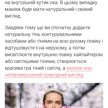
на внутрішній кутик ока. В цьому випадку
макіяж буде мати натуральний і свіжий
вигляд.
Завдяки тому що ви спочатку додаєте
натуральну тінь контурувальними
засобами або тінями на всю рухому повіку і
відтушовуєте її на нерухому, а потім
висвітлюєте внутрішню повіку хайлайтером
або світлішими тінями, створюється
красива гра тіней і світла, а
макіяж має
неперевершений природний вигляд.