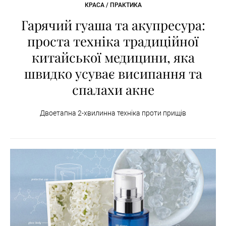
КРАСА / ПРАКТИКА
Гарячий гуаша та акупресура:
проста техніка традиційної
китайської медицини, яка
швидко усуває висипання та
спалахи акне
Двоетапна 2-хвилинна техніка проти прищів