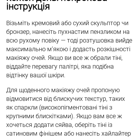
інструкція
Візьміть кремовий або сухий скульптор чи
бронзер, нанесіть пухнастим пензликом на
всю рухому повіку — тоді розтушовка вийде
максимально мʼякою і додасть розкішності
макіяжу очей. Якщо ви все ж обрали тіні,
віддайте перевагу палітрі, яка подібна
відтінку вашої шкіри.
Для щоденного макіяжу очей пропоную
відмовитися від блискучих текстур, таких
як спаркли (високопігментовані тіні з
крупними блискітками). Якщо вам все ж
хочеться додати сяйва, оберіть тіні із
сатиновим фінішем або нанесіть хайлайтер