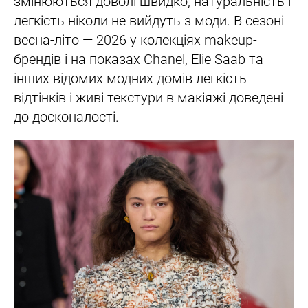
змінюються доволі швидко, натуральність і
легкість ніколи не вийдуть з моди. В сезоні
весна-літо — 2026 у колекціях makeup-
брендів і на показах Chanel, Elie Saab та
інших відомих модних домів легкість
відтінків і живі текстури в макіяжі доведені
до досконалості.