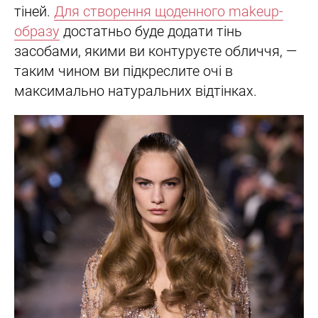
тіней.
Для створення щоденного makeup-
образу
достатньо буде додати тінь
засобами, якими ви контуруєте обличчя, —
таким чином ви підкреслите очі в
максимально натуральних відтінках.