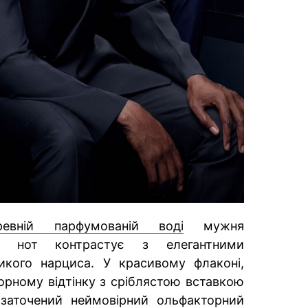
ревній парфумованій воді
мужня
них нот контрастує з елегантними
икого нарциса. У красивому флаконі,
орному відтінку з сріблястою вставкою
 заточений неймовірний ольфакторний