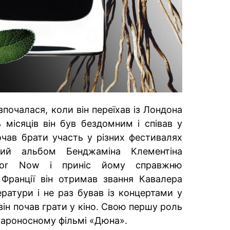
озпочалася, коли він переїхав із Лондона
місяців він був бездомним і співав у
чав брати участь у різних фестивалях
ший альбом Бенджаміна Клементіна
For Now і приніс йому справжню
 Франції він отримав звання Кавалера
ратури і не раз бував із концертами у
ін почав грати у кіно. Свою першу роль
кароносному фільмі «Дюна».