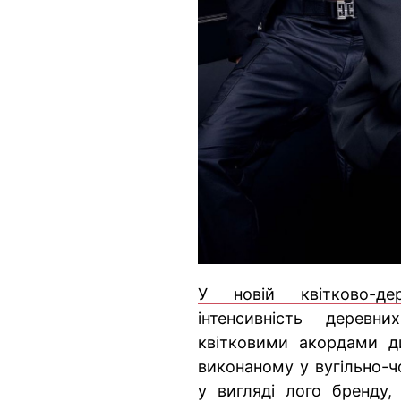
У новій квітково-де
інтенсивність дерев
квітковими акордами д
виконаному у вугільно-ч
у вигляді лого бренду,