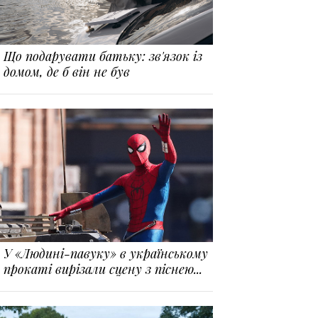
Що подарувати батьку: зв'язок із
домом, де б він не був
У «Людині-павуку» в українському
прокаті вирізали сцену з піснею...