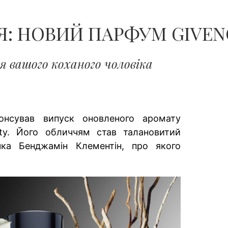
Я: НОВИЙ ПАРФУМ GIVE
я вашого коханого чоловіка
онсував випуск оновленого аромату
ety. Його обличчям став талановитий
чка Бенджамін Клементін, про якого