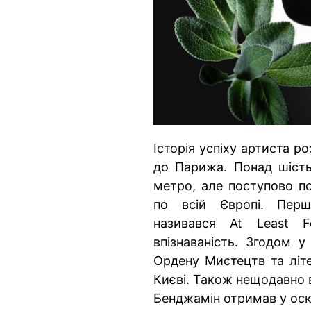
Історія успіху артиста р
до Парижа. Понад шість 
метро, але поступово по
по всій Європі. Пер
називався At Least 
впізнаваність. Згодом у
Ордену Мистецтв та літе
Києві. Також нещодавно в
Бенджамін отримав у ос