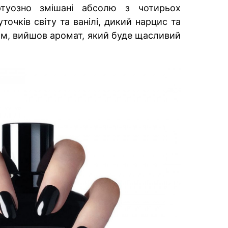
ртуозно змішані абсолю з чотирьох
уточків світу та ванілі, дикий нарцис та
ом, вийшов аромат, який буде щасливий