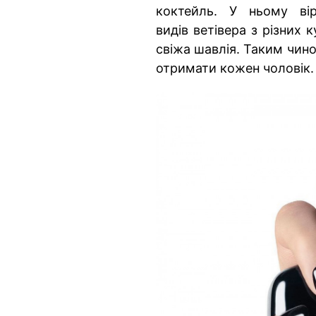
коктейль. У ньому ві
видів ветівера з різних к
свіжа шавлія. Таким чин
отримати кожен чоловік.