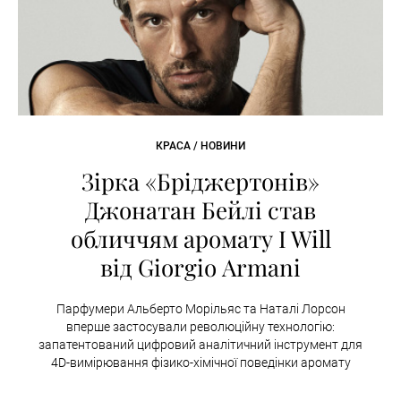
КРАСА / НОВИНИ
Зірка «Бріджертонів»
Джонатан Бейлі став
обличчям аромату I Will
від Giorgio Armani
Парфумери Альберто Морільяс та Наталі Лорсон
вперше застосували революційну технологію:
запатентований цифровий аналітичний інструмент для
4D-вимірювання фізико-хімічної поведінки аромату