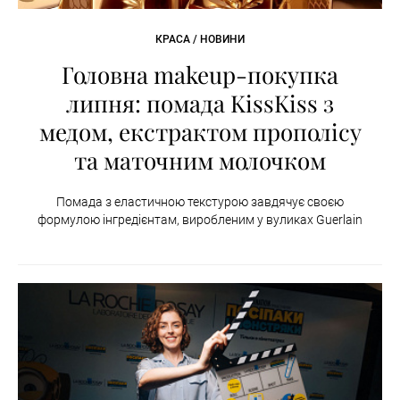
КРАСА / НОВИНИ
Головна makeup-покупка
липня: помада KissKiss з
медом, екстрактом прополісу
та маточним молочком
Помада з еластичною текстурою завдячує своєю
формулою інгредієнтам, виробленим у вуликах Guerlain