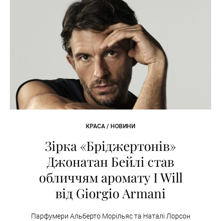
КРАСА / НОВИНИ
Зірка «Бріджертонів»
Джонатан Бейлі став
обличчям аромату I Will
від Giorgio Armani
Парфумери Альберто Морільяс та Наталі Лорсон