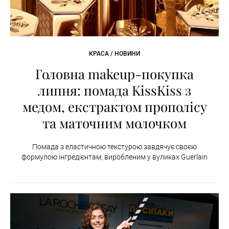
КРАСА / НОВИНИ
Головна makeup-покупка
липня: помада KissKiss з
медом, екстрактом прополісу
та маточним молочком
Помада з еластичною текстурою завдячує своєю
формулою інгредієнтам, виробленим у вуликах Guerlain