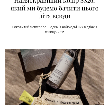
Найяскравіший колір SS26,
який ми будемо бачити цього
літа всюди
Соковитий clementine — один із наймодніших відтінків
сезону SS26