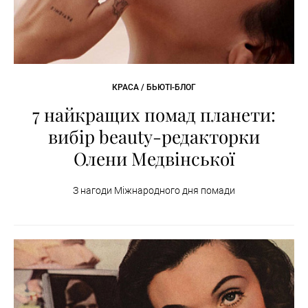
КРАСА / БЬЮТІ-БЛОГ
7 найкращих помад планети:
вибір beauty-редакторки
Олени Медвінської
З нагоди Міжнародного дня помади