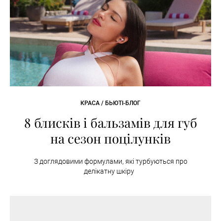
КРАСА / БЬЮТІ-БЛОГ
8 блисків і бальзамів для губ
на сезон поцілунків
З доглядовими формулами, які турбуються про
делікатну шкіру