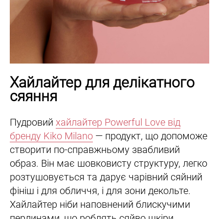
Хайлайтер для делікатного
сяяння
Пудровий
хайлайтер Powerful Love від
бренду Kiko Milano
— продукт, що допоможе
створити по-справжньому звабливий
образ. Він має шовковисту структуру, легко
розтушовується та дарує чарівний сяйний
фініш і для обличчя, і для зони декольте.
Хайлайтер ніби наповнений блискучими
перлинами, що роблять сяйво шкіри