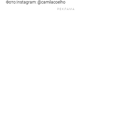
Фото:Instagram: @camilacoelho
РЕКЛАМА