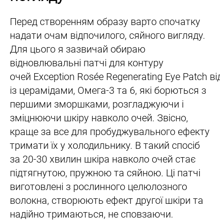
Перед створенням образу варто спочатку
надати очам відпочилого, сяйного вигляду.
Для цього я зазвичай обираю
відновлювальні патчі для контуру
очей Exception Rosée Regenerating Eye Patch від
із церамідами, Омега-3 та 6, які борються з
першими зморшками, розгладжуючи і
зміцнюючи шкіру навколо очей. Звісно,
краще за все для пробуджувального ефекту
тримати їх у холодильнику. В такий спосіб
за 20-30 хвилин шкіра навколо очей стає
підтягнутою, пружною та сяйною. Ці патчі
виготовлені з рослинного целюлозного
волокна, створюють ефект другої шкіри та
надійно тримаються, не сповзаючи.