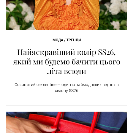
МОДА / ТРЕНДИ
Найяскравіший колір SS26,
який ми будемо бачити цього
літа всюди
Соковитий clementine — один із наймодніших відтінків
сезону SS26