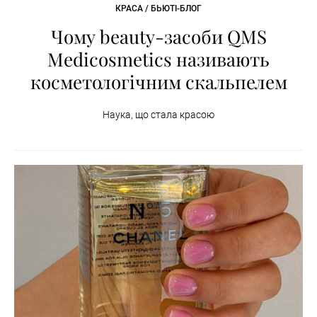
КРАСА / БЬЮТІ-БЛОГ
Чому beauty-засоби QMS
Medicosmetics називають
косметологічним скальпелем
Наука, що стала красою