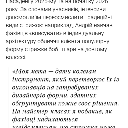
Пасадені у 2025-му та на початку 2026
року. За словами учасників, інтенсиви
допомогли їм переосмислити традиційні
види стрижок: наприклад, Андрій навчав
фахівців «вписувати» в індивідуальну
архітектуру обличчя клієнта популярну
форму стрижки боб і шари на довгому
волоссі.
«Моя мета — дати колегам
інструмент, який перетворює їх із
виконавців на затребуваних
дизайнерів форми, здатних
обґрунтувати кожне своє рішення.
На майстер-класах я побачив, як
фахівці надихаються
усвідомленням, що стрижка може