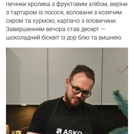
печінки кролика з фруктовим хлібом, веріни
з тартаром із лосося, воловани з козячим
сиром та хурмою, карпачо з яловичини.
Завершенням вечора став десерт —
шоколадний бісквіт із дор блю та вишнею.