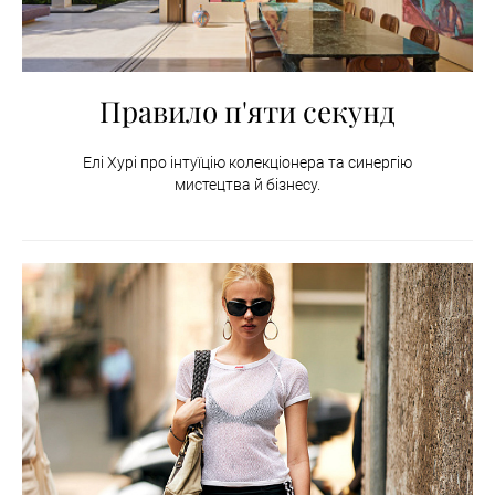
Правило п'яти секунд
Елі Хурі про інтуїцію колекціонера та синергію
мистецтва й бізнесу.