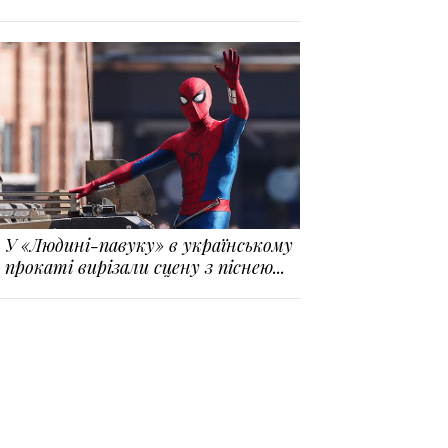
У «Людині-павуку» в українському
прокаті вирізали сцену з піснею...