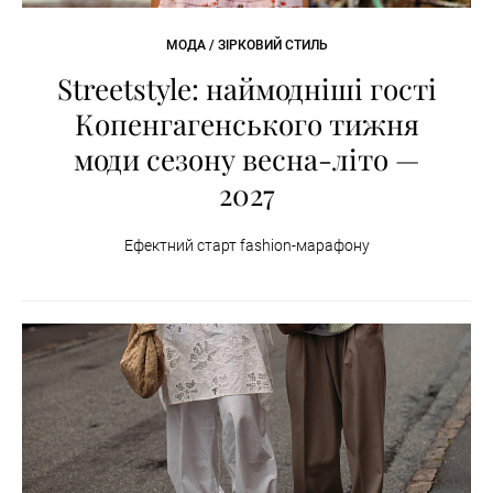
МОДА / ЗІРКОВИЙ СТИЛЬ
Streetstyle: наймодніші гості
Копенгагенського тижня
моди сезону весна-літо —
2027
Ефектний старт fashion-марафону