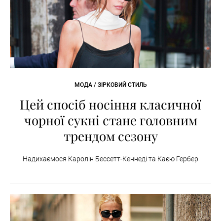
МОДА / ЗІРКОВИЙ СТИЛЬ
Цей спосіб носіння класичної
чорної сукні стане головним
трендом сезону
Надихаємося Каролін Бессетт-Кеннеді та Каєю Гербер