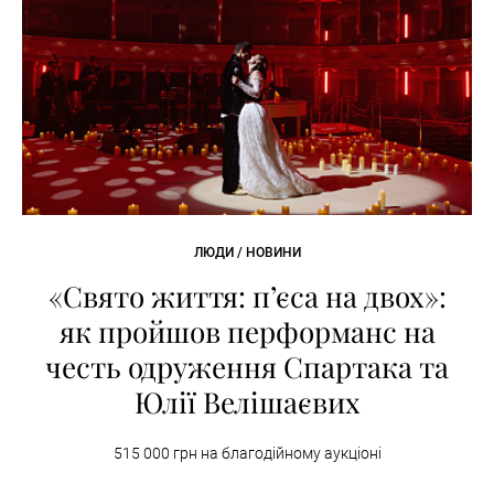
ЛЮДИ / НОВИНИ
«Свято життя: п’єса на двох»:
як пройшов перформанс на
честь одруження Спартака та
Юлії Велішаєвих
515 000 грн на благодійному аукціоні