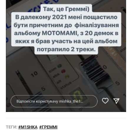
ТЕГИ:
#M1SHKA
#ГРЕММІ