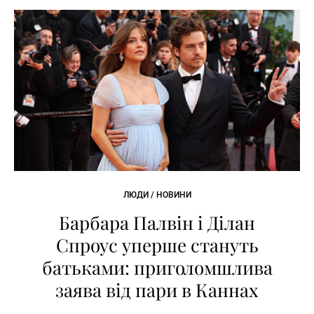
ЛЮДИ / НОВИНИ
Барбара Палвін і Ділан
Спроус уперше стануть
батьками: приголомшлива
заява від пари в Каннах