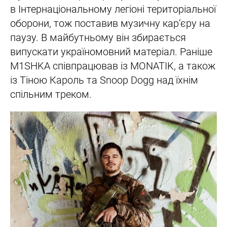
в Інтернаціональному легіоні територіальної
оборони, тож поставив музичну кар’єру на
паузу. В майбутньому він збирається
випускати україномовний матеріал. Раніше
M1SHKA співпрацював із MONATIK, а також
із Тіною Кароль та Snoop Dogg над їхнім
спільним треком.