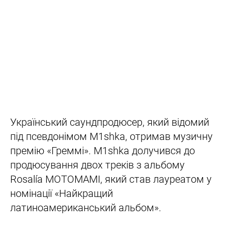
Український саундпродюсер, який відомий
під псевдонімом M1shka, отримав музичну
премію «Греммі». M1shka долучився до
продюсування двох треків з альбому
Rosalía MOTOMAMI, який став лауреатом у
номінації «Найкращий
латиноамериканський альбом».