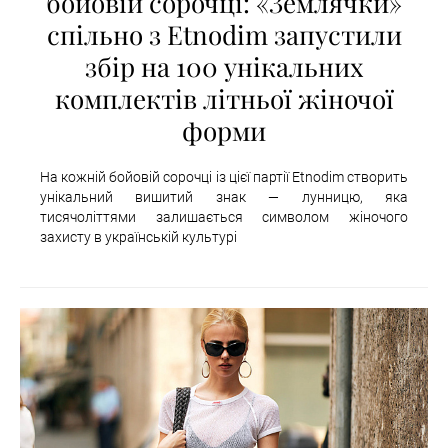
бойовій сорочці: «Землячки»
спільно з Etnodim запустили
збір на 100 унікальних
комплектів літньої жіночої
форми
На кожній бойовій сорочці із цієї партії Etnodim створить
унікальний вишитий знак — лунницю, яка
тисячоліттями залишається символом жіночого
захисту в українській культурі