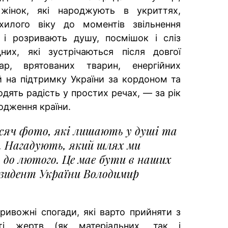
жінок, які народжують в укриттях,
илого віку до моментів звільнення
 і розривають душу, посмішок і сліз
дних, які зустрічаються після довгої
ар, врятованих тварин, енергійних
й на підтримку України за кордоном та
одять радість у простих речах, — за рік
одження країни.
сяч фото, які лишають у душі та
и. Нагадують, який шлях ми
 до лютого. Це має бути в наших
зидент України Володимир
ивожні спогади, які варто прийняти з
сті жертв (як матеріальних, так і