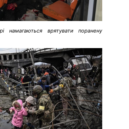
рі намагаються врятувати поранену