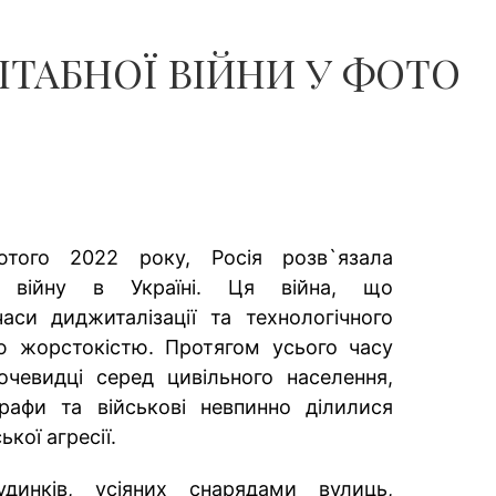
ТАБНОЇ ВІЙНИ У ФОТО
того 2022 року, Росія розв`язала
у війну в Україні. Ця війна, що
аси диджиталізації та технологічного
ю жорстокістю. Протягом усього часу
очевидці серед цивільного населення,
графи та військові невпинно ділилися
кої агресії.
динків, усіяних снарядами вулиць,