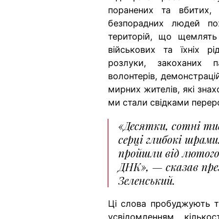
поранених та вбитих, 
безпорадних людей пох
територій, що щемлять
військових та їхніх рі
розлуки, закоханих п
волонтерів, демонстраці
мирних жителів, які знах
ми стали свідками перер
«Десятки, сотні ти
серці глибокі шрам
пройшли від лютого
ДНК», — сказав пре
Зеленський.
Ці слова пробуджують тр
усвідомленням кілько