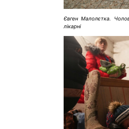
Євген Малолєтка. Чолов
лікарні