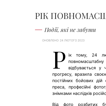
РІК ПОВНОМАСШ
Події, які не забути
ОНОВЛЕНО: 24 ЛЮТОГО 2023
Р
ік тому, 24 лю
повномасштабн
відбувається у ч
прогресу, вразила своє
постійних бойових дій 
преса, професійні фото
знімками наслідків російсь
Від фото розбитих бу