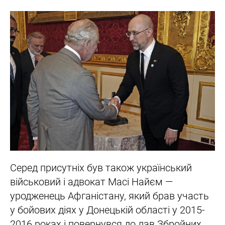
Серед присутніх був також український
військовий і адвокат Масі Найєм —
уродженець Афганістану, який брав участь
у бойових діях у Донецькій області у 2015-
2016 роках і повернувся до лав Збройних