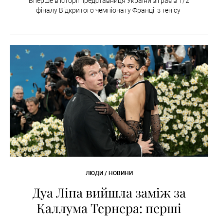
Вперше в історії представниця України зіграє в 1/2
фіналу Відкритого чемпіонату Франції з тенісу
ЛЮДИ / НОВИНИ
Дуа Ліпа вийшла заміж за
Каллума Тернера: перші