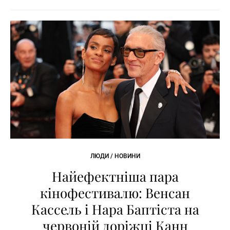
ЛЮДИ / НОВИНИ
Найефектніша пара
кінофестивалю: Венсан
Кассель і Нара Баптіста на
червоній доріжці Канн