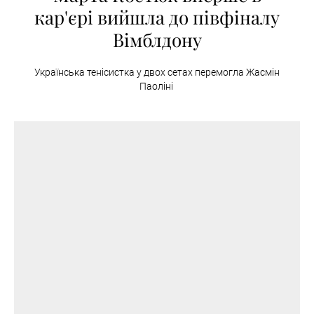
кар'єрі вийшла до півфіналу
Вімблдону
Українська тенісистка у двох сетах перемогла Жасмін
Паоліні