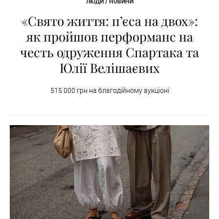
ЛЮДИ / НОВИНИ
«Свято життя: п’єса на двох»:
як пройшов перформанс на
честь одруження Спартака та
Юлії Велішаєвих
515 000 грн на благодійному аукціоні