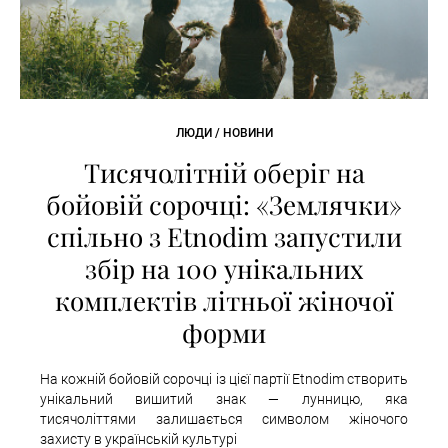
ЛЮДИ / НОВИНИ
Тисячолітній оберіг на
бойовій сорочці: «Землячки»
спільно з Etnodim запустили
збір на 100 унікальних
комплектів літньої жіночої
форми
На кожній бойовій сорочці із цієї партії Etnodim створить
унікальний вишитий знак — лунницю, яка
тисячоліттями залишається символом жіночого
захисту в українській культурі