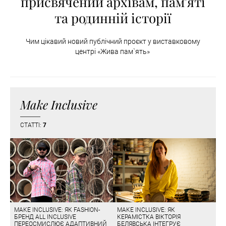
присвячений архівам, пам'яті
та родинній історії
Чим цікавий новий публічний проєкт у виставковому
центрі «Жива пам`ять»
Make Inclusive
СТАТТІ:
7
MAKE INCLUSIVE: ЯК FASHION-
MAKE INCLUSIVE: ЯК
БРЕНД ALL INCLUSIVE
КЕРАМІСТКА ВІКТОРІЯ
ПЕРЕОСМИСЛЮЄ АДАПТИВНИЙ
БЕЛЯВСЬКА ІНТЕГРУЄ