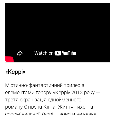
«Керрі»
Містично-фантастичний трилер з
елементами горору «Керрі» 2013 року —
третя екранізація однойменного
роману Стівена Кінга. Життя тихої та
сором`язливої Керрі — зовсім не казка.