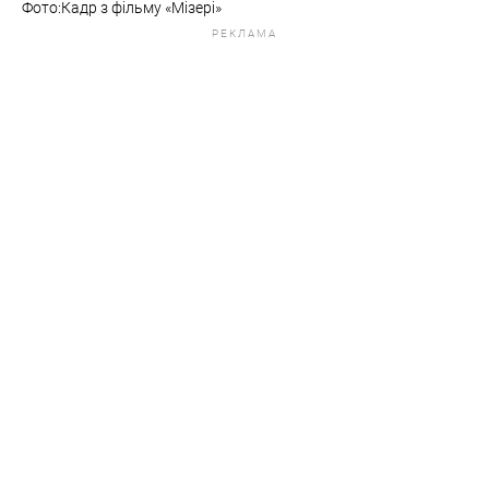
Фото:Кадр з фільму «Мізері»
РЕКЛАМА