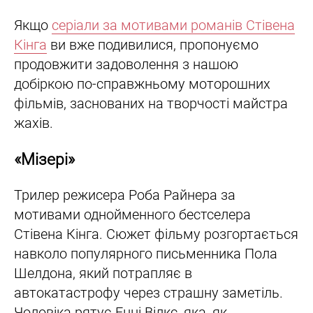
Якщо
серіали за мотивами романів Стівена
Кінга
ви вже подивилися, пропонуємо
продовжити задоволення з нашою
добіркою по-справжньому моторошних
фільмів, заснованих на творчості майстра
жахів.
«Мізері»
Трилер режисера Роба Райнера за
мотивами однойменного бестселера
Стівена Кінга. Сюжет фільму розгортається
навколо популярного письменника Пола
Шелдона, який потрапляє в
автокатастрофу через страшну заметіль.
Чоловіка рятує Енні Вілкс, яка, як