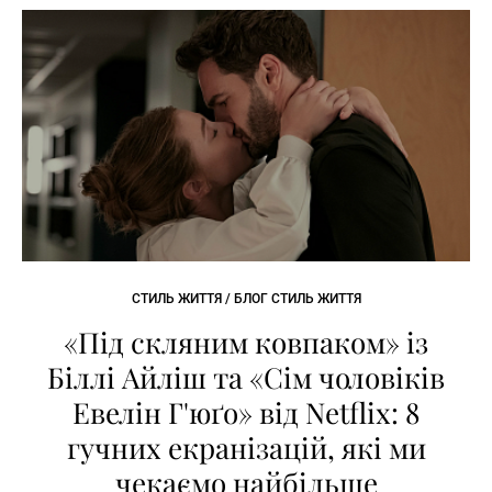
СТИЛЬ ЖИТТЯ / БЛОГ СТИЛЬ ЖИТТЯ
«Під скляним ковпаком» із
Біллі Айліш та «Сім чоловіків
Евелін Г'юґо» від Netflix: 8
гучних екранізацій, які ми
чекаємо найбільше