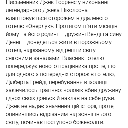
Письменник Джек Торренс у виконанні
легендарного Джека Ніколсона
влаштовується сторожем віддаленого
готелю «Оверлук». Протягом п`яти місяців
йому та його родині — дружині Венді та сину
Денні — доведеться жити в порожньому
готелі, відрізаному від решти світу
сніговими завалами. Власник готелю
попереджує нового працівника про те, що
для одного з попередніх сторожів готелю,
Ділберта Грейді, перебування в ізоляції
закінчилось трагічно: чоловік вбив дружину
і двох своїх доньок й наклав на себе руки.
Джек не надає значення цій історії, проте,
опинившись відрізаним від зовнішнього
світу, починає поступово божеволіти.