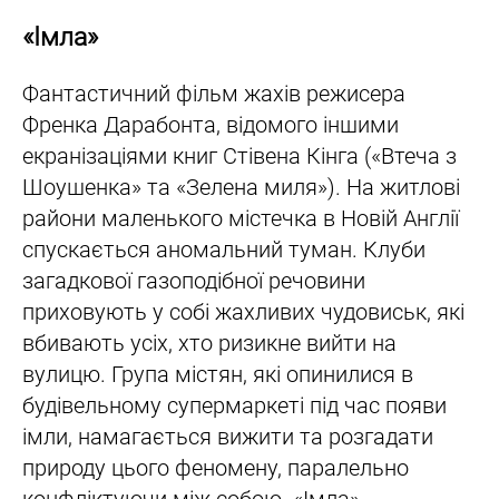
«Імла»
Фантастичний фільм жахів режисера
Френка Дарабонта, відомого іншими
екранізаціями книг Стівена Кінга («Втеча з
Шоушенка» та «Зелена миля»). На житлові
райони маленького містечка в Новій Англії
спускається аномальний туман. Клуби
загадкової газоподібної речовини
приховують у собі жахливих чудовиськ, які
вбивають усіх, хто ризикне вийти на
вулицю. Група містян, які опинилися в
будівельному супермаркеті під час появи
імли, намагається вижити та розгадати
природу цього феномену, паралельно