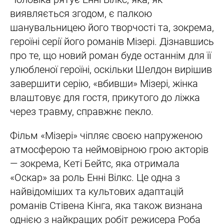
виявляється згодом, є палкою
шанувальницею його творчості та, зокрема,
героїні серії його романів Мізері. Дізнавшись
про те, що новий роман буде останнім для її
улюбленої героїні, оскільки Шелдон вирішив
завершити серію, «вбивши» Мізері, жінка
влаштовує для гостя, прикутого до ліжка
через травму, справжнє пекло.
Фільм «Мізері» чіпляє своєю напруженою
атмосферою та неймовірною грою акторів
— зокрема, Кеті Бейтс, яка отримала
«Оскар» за роль Енні Вілкс. Це одна з
найвідоміших та культових адаптацій
романів Стівена Кінга, яка також визнана
однією з найкращих робіт режисера Роба