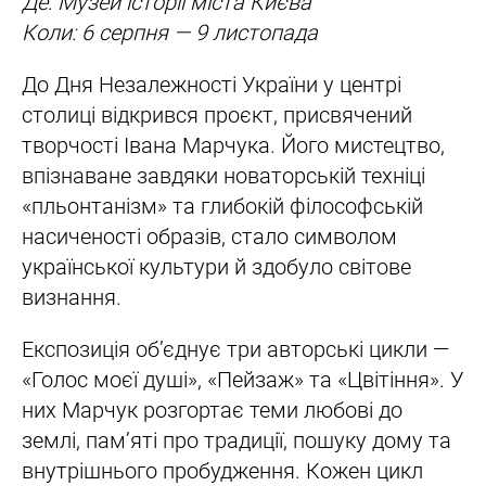
Де: Музей історії міста Києва
Коли: 6 серпня — 9 листопада
До Дня Незалежності України у центрі
столиці відкрився проєкт, присвячений
творчості Івана Марчука. Його мистецтво,
впізнаване завдяки новаторській техніці
«пльонтанізм» та глибокій філософській
насиченості образів, стало символом
української культури й здобуло світове
визнання.
Експозиція об’єднує три авторські цикли —
«Голос моєї душі», «Пейзаж» та «Цвітіння». У
них Марчук розгортає теми любові до
землі, пам’яті про традиції, пошуку дому та
внутрішнього пробудження. Кожен цикл