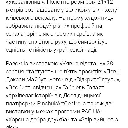
«Укрзалізниці». Полотно розміром 21×12
метрів розташоване у великому вікні холу
київського вокзалу. На ньому художниця
зобразила людей різних професій на
ескалаторі не як окремих героїв, а як
частину спільного руху, що символізує
єдність і стійкість української нації.
Разом із виставкою «Уявна відстань» 28
серпня стартують ще п’ять проєктів: «Певні
Докази Майбутнього» від «Відкритої групи»,
«Особисті свідчення» Ґабріель Ґолаят,
«Архіпелаг історії» від Дослідницької
платформи PinchukArtCentre, а також дві
виставки у межах програми PAC UA —
«Хороша добра дружба» та «Звір вийшов з
лісу».