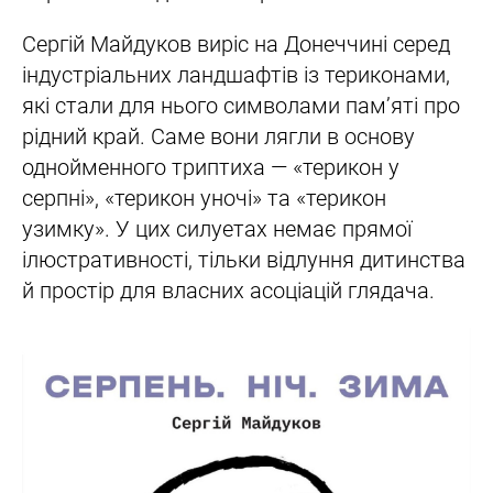
Сергій Майдуков виріс на Донеччині серед
індустріальних ландшафтів із териконами,
які стали для нього символами пам’яті про
рідний край. Саме вони лягли в основу
однойменного триптиха — «терикон у
серпні», «терикон уночі» та «терикон
узимку». У цих силуетах немає прямої
ілюстративності, тільки відлуння дитинства
й простір для власних асоціацій глядача.