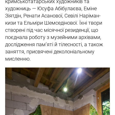
кримськотатарських художників та
художниць — Юсуфа Абібулаєва, Еміне
Зіятдін, Ренати Асанової, Севілі Наріман-
кизи та Ельміри Шемседінової. Їхні твори
створені під час місячної резиденції, що
поєднала роботу з музейними архівами,
дослідження пам’яті й тілесності, а також
заняття, присвячені деколоніальному
мисленню.