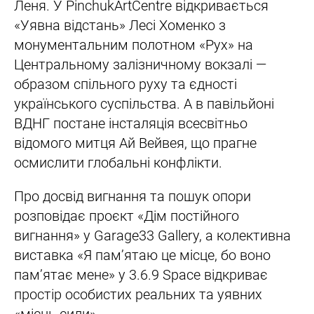
Леня. У PinchukArtCentre відкривається
«Уявна відстань» Лесі Хоменко з
монументальним полотном «Рух» на
Центральному залізничному вокзалі —
образом спільного руху та єдності
українського суспільства. А в павільйоні
ВДНГ постане інсталяція всесвітньо
відомого митця Ай Вейвея, що прагне
осмислити глобальні конфлікти.
Про досвід вигнання та пошук опори
розповідає проєкт «Дім постійного
вигнання» у Garage33 Gallery, а колективна
виставка «Я памʼятаю це місце, бо воно
памʼятає мене» у 3.6.9 Space відкриває
простір особистих реальних та уявних