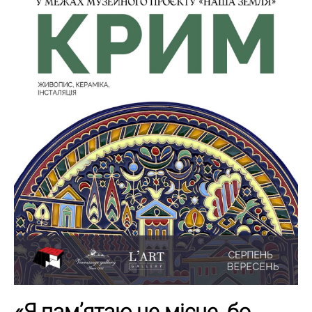
«Я памʼятаю це місце, бо