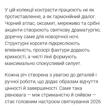
У цій колекції контрасти працюють не як
протиставлення, а як гармонійний діалог.
Чорний атлас, оксамит, мереживо та срібні
акценти створюють святкову драматургію,
доречну саме для новорічної ночі.
Структурні корсети підкреслюють
впевненість, прозорі фактури додають
крихкості, а чисті лінії формують
максимально спокусливий силует.
Кожна річ створена з увагою до деталей і
ручної роботи, що додає образам відчуття
цінності й завершеності. Саме така
рівновага — між стриманістю й сяйвом —
стає головним настроєм святкування 2026