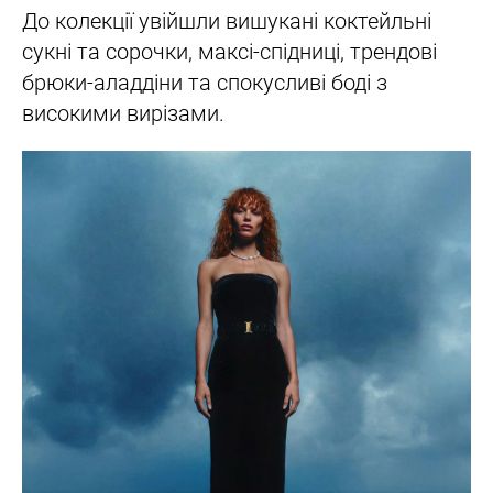
До колекції увійшли вишукані коктейльні
сукні та сорочки, максі-спідниці, трендові
брюки-аладдіни та спокусливі боді з
високими вирізами.