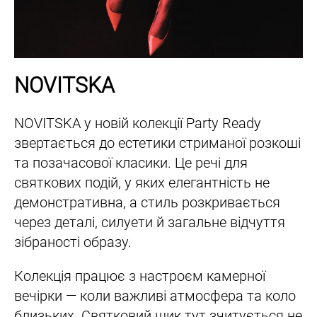
NOVITSKA
NOVITSKA у новій колекції Party Ready
звертається до естетики стриманої розкоші
та позачасової класики. Це речі для
святкових подій, у яких елегантність не
демонстративна, а стиль розкривається
через деталі, силуети й загальне відчуття
зібраності образу.
Колекція працює з настроєм камерної
вечірки — коли важливі атмосфера та коло
близьких. Святковий шик тут зчитується не