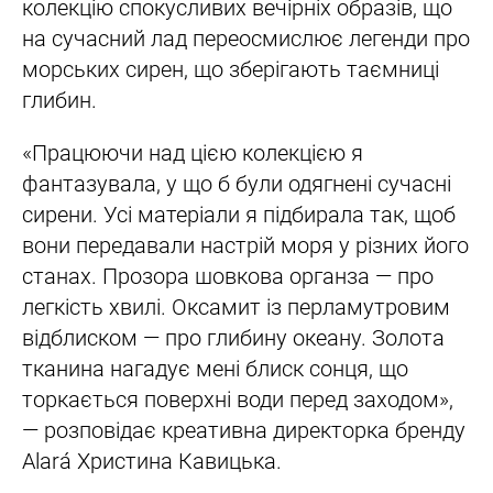
колекцію спокусливих вечірніх образів, що
на сучасний лад переосмислює легенди про
морських сирен, що зберігають таємниці
глибин.
«Працюючи над цією колекцією я
фантазувала, у що б були одягнені сучасні
сирени. Усі матеріали я підбирала так, щоб
вони передавали настрій моря у різних його
станах. Прозора шовкова органза — про
легкість хвилі. Оксамит із перламутровим
відблиском — про глибину океану. Золота
тканина нагадує мені блиск сонця, що
торкається поверхні води перед заходом»,
— розповідає креативна директорка бренду
Alará Христина Кавицька.