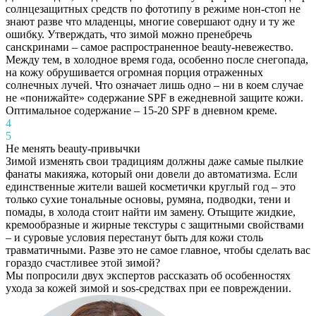
солнцезащитных средств по фототипу в режиме нон-стоп не
знают разве что младенцы, многие совершают одну и ту же
ошибку. Утверждать, что зимой можно пренебречь
санскринами – самое распространенное beauty-невежество.
Между тем, в холодное время года, особенно после снегопада,
на кожу обрушивается огромная порция отраженных
солнечных лучей. Что означает лишь одно – ни в коем случае
не «понижайте» содержание SPF в ежедневной защите кожи.
Оптимальное содержание – 15-20 SPF в дневном креме.
4
5
Не менять beauty-привычки
Зимой изменять свои традициям должны даже самые пылкие
фанаты макияжа, который они довели до автоматизма. Если
единственные жители вашей косметички круглый год – это
только сухие тональные основы, румяна, подводки, тени и
помады, в холода стоит найти им замену. Отыщите жидкие,
кремообразные и жирные текстуры с защитными свойствами
– и суровые условия перестанут быть для кожи столь
травматичными. Разве это не самое главное, чтобы сделать вас
гораздо счастливее этой зимой?
Мы попросили двух экспертов рассказать об особенностях
ухода за кожей зимой и sos-средствах при ее повреждении.