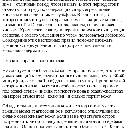
зима – отличный повод, чтобы начать. В этот период стоит
отказаться от средств, содержащих спирт, агрессивные
кислоты и щелочи, а также сульфаты. Выбирайте те, в
которых присутствуют натуральные масла, жирные кислоты,
витамины Е и D, сквален, антиоксиданты, гиалуроновая
кислота. Кроме того, советуем перейти на мягкие очищающие
средства, а вместо умывания по утрам пользоваться лосьоном.
Соблюдение этих несложных правил поможет избежать
трещинок, пересушенности, микротравм, шелушений и
холодового дерматита.
2
Не знать «правила жизни» кожи
Не советуем пренебрегать базовым правилом о том, что зимой
увлажняющий крем следует наносить не меньше, чем за 30-40
минут (в идеале – за 1 час) до выхода на улицу. Причина такой
осторожности заключается в особенностях состава кремов:
под воздействием низких температур вода в beauty-средствах
на морозе становится «колючей» и сильно портит кожу.
Обладательницам всех типов кожи в холода стоит учесть
важный момент: агрессивное и регулярное отшелушивание
сильно обезвоживает кожу. Если вы не чувствуете острой
потребности, не стоит злоупотреблять пилингами и скрабами
для лица. Одной процедуры достаточно будет раз в 7-10 дней.